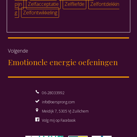
pijn
Zelfacceptatie
Zelfliefde
Zelfontdekkin
g
Zelfontwikkeling
Bericht
Volgende
Emotionele energie oefeningen
Volgend
navigatie
bericht:
06-28033992
info@oersprong.com
Meidijk 7, 5305 VJ Zuilichem
Volg mij op Facebook