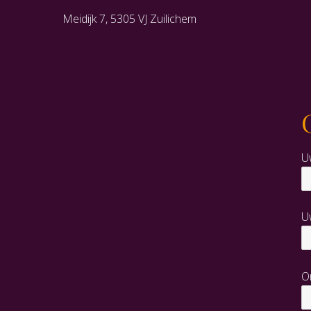
Meidijk 7, 5305 VJ Zuilichem
U
U
O