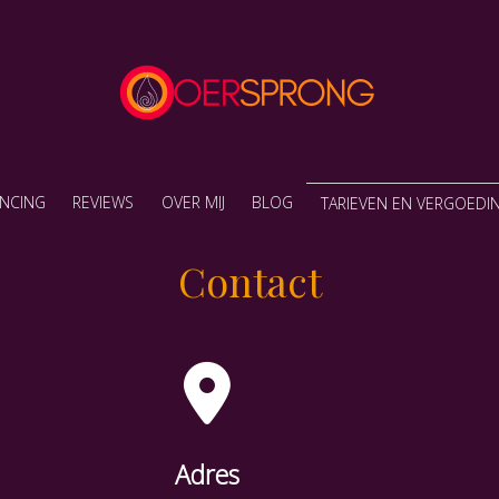
Thuiskomen in jezelf
Praktijk Oersprong
NCING
REVIEWS
OVER MIJ
BLOG
TARIEVEN EN VERGOEDI
Contact
Adres