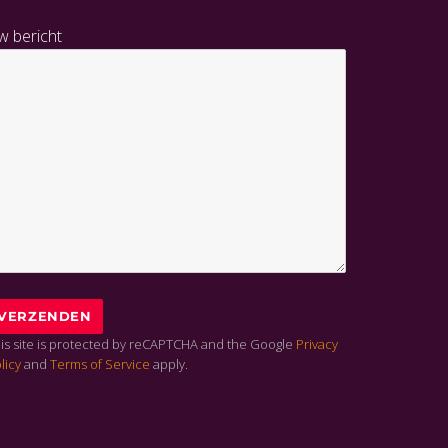
w bericht
is site is protected by reCAPTCHA and the Google
Privacy
licy
and
Terms of Service
apply.