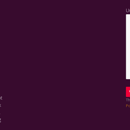
U
ot
Th
k
Po
.
g