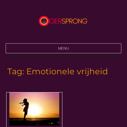
Thuiskomen in jezelf
Praktijk Oersprong
MENU
Tag:
Emotionele vrijheid