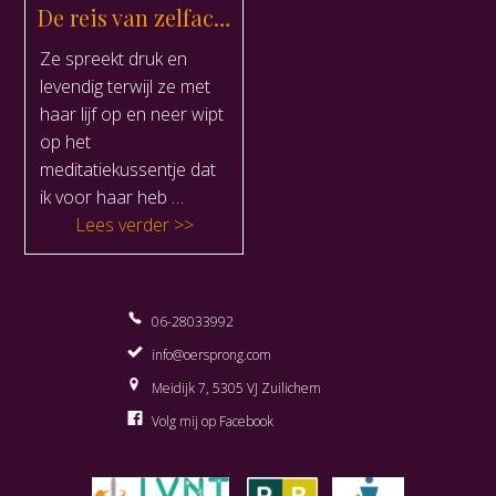
De reis van zelfacceptatie
Ze spreekt druk en
levendig terwijl ze met
haar lijf op en neer wipt
op het
meditatiekussentje dat
ik voor haar heb …
“De reis van zelfacceptatie”
Lees verder
06-28033992
info@oersprong.com
Meidijk 7, 5305 VJ Zuilichem
Volg mij op Facebook