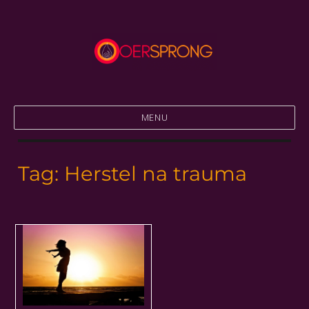
Thuiskomen in jezelf
Praktijk Oersprong
MENU
Tag:
Herstel na trauma