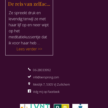
De reis van zelfacceptatie
Ze spreekt druk en
levendig terwijl ze met
haar lijf op en neer wipt
op het
meditatiekussentje dat
ik voor haar heb …
“De reis van zelfacceptatie”
Lees verder
06-28033992
info@oersprong.com
Meidijk 7, 5305 VJ Zuilichem
Volg mij op Facebook