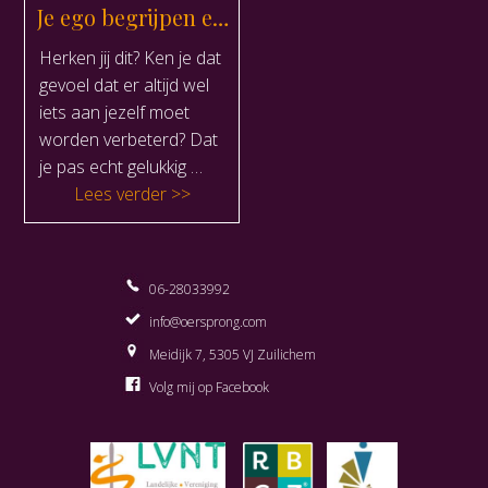
Je ego begrijpen en je vrijheid vinden
Herken jij dit? Ken je dat
gevoel dat er altijd wel
iets aan jezelf moet
worden verbeterd? Dat
je pas echt gelukkig …
“Je ego begrijpen en je vrijheid vinden”
Lees verder
06-28033992
info@oersprong.com
Meidijk 7, 5305 VJ Zuilichem
Volg mij op Facebook