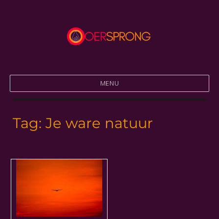
Thuiskomen in jezelf
Praktijk Oersprong
MENU
Tag:
Je ware natuur