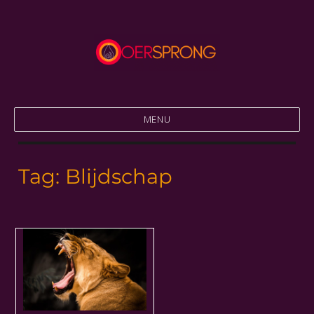
Thuiskomen in jezelf
Praktijk Oersprong
MENU
Tag:
Blijdschap