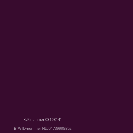
KvK nummer 08198141
BTW ID-nummer NL001739998B62