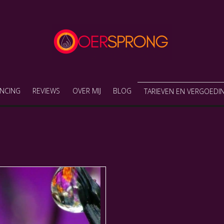
Thuiskomen in jezelf
Praktijk Oersprong
NCING
REVIEWS
OVER MIJ
BLOG
TARIEVEN EN VERGOEDI