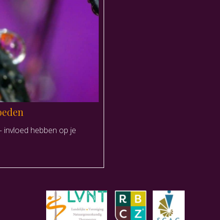
oeden
– invloed hebben op je
de elementen je behoeften beïnvloeden”